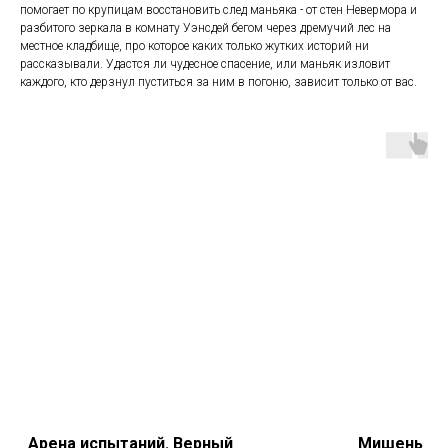
помогает по крупицам восстановить след маньяка - от стен Невермора и
разбитого зеркала в комнату Уэнсдей бегом через дремучий лес на
местное кладбище, про которое каких только жутких историй ни
рассказывали. Удастся ли чудесное спасение, или маньяк изловит
каждого, кто дерзнул пуститься за ним в погоню, зависит только от вас.
Арена испытаний. Верный
Мишень