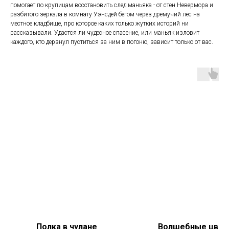
помогает по крупицам восстановить след маньяка - от стен Невермора и
разбитого зеркала в комнату Уэнсдей бегом через дремучий лес на
местное кладбище, про которое каких только жутких историй ни
рассказывали. Удастся ли чудесное спасение, или маньяк изловит
каждого, кто дерзнул пуститься за ним в погоню, зависит только от вас.
Полка в чулане
Волшебные цвет