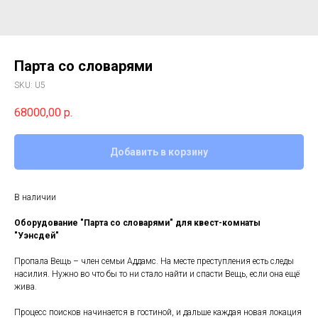
Парта со словарями
SKU:
U5
68000,00
р.
Добавить в корзину
В наличии
Оборудование "Парта со словарями" для квест-комнаты
"Уэнсдей"
Пропала Вещь – член семьи Аддамс. На месте преступления есть следы
насилия. Нужно во что бы то ни стало найти и спасти Вещь, если она ещё
жива.
Процесс поисков начинается в гостиной, и дальше каждая новая локация